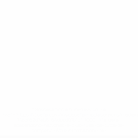
* Sospesa fino a nuovo avviso. <a
href='https://it.uefa.com/insideuefa/mediaservices/media
148df62d7eb6-64dbbd01b1cf-1000--fifa-uefa-
sospendono-nazionali-e-club-russi-da-tutte-le-
competi/'>Altre informazioni</a>