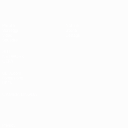
UEFA Under 17 Femminile
Partite
Notizie
Sorteggi
Storia
Video
Dettagli
Squadre
SITI
NETWORK
UEFA
UEFA.com
Fondazione
UEFA
CAMBIA LINGUA
Italiano
English
Français
Deutsch
Русский
Español
Italiano
Português
Privacy