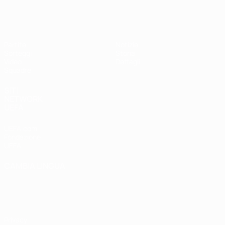
UEFA Under 17 Femminile
Partite
Notizie
Sorteggi
Storia
Video
Dettagli
Squadre
SITI
NETWORK
UEFA
UEFA.com
Fondazione
UEFA
CAMBIA LINGUA
Italiano
English
Français
Deutsch
Русский
Español
Italiano
Português
Privacy