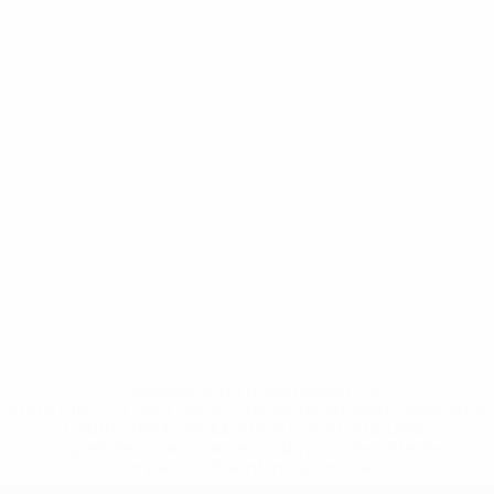
* Sospesa fino a nuovo avviso. <a
href='https://it.uefa.com/insideuefa/mediaservices/media
148df62d7eb6-64dbbd01b1cf-1000--fifa-uefa-
sospendono-nazionali-e-club-russi-da-tutte-le-
competi/'>Altre informazioni</a>