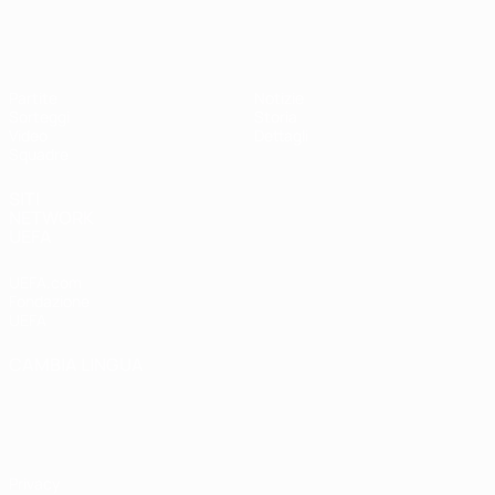
UEFA Under 17 Femminile
Partite
Notizie
Sorteggi
Storia
Video
Dettagli
Squadre
SITI
NETWORK
UEFA
UEFA.com
Fondazione
UEFA
CAMBIA LINGUA
Italiano
English
Français
Deutsch
Русский
Español
Italiano
Português
Privacy