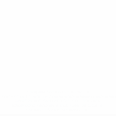
* Sospesa fino a nuovo avviso. <a
href='https://it.uefa.com/insideuefa/mediaservices/media
148df62d7eb6-64dbbd01b1cf-1000--fifa-uefa-
sospendono-nazionali-e-club-russi-da-tutte-le-
competi/'>Altre informazioni</a>