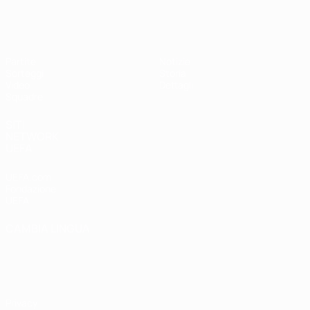
UEFA Under 17 Femminile
Partite
Notizie
Sorteggi
Storia
Video
Dettagli
Squadre
SITI
NETWORK
UEFA
UEFA.com
Fondazione
UEFA
CAMBIA LINGUA
Italiano
English
Français
Deutsch
Русский
Español
Italiano
Português
Privacy