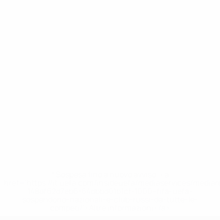
* Sospesa fino a nuovo avviso. <a
href='https://it.uefa.com/insideuefa/mediaservices/media
148df62d7eb6-64dbbd01b1cf-1000--fifa-uefa-
sospendono-nazionali-e-club-russi-da-tutte-le-
competi/'>Altre informazioni</a>