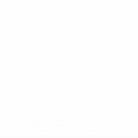
* Sospesa fino a nuovo avviso. <a
href='https://it.uefa.com/insideuefa/mediaservices/media
148df62d7eb6-64dbbd01b1cf-1000--fifa-uefa-
sospendono-nazionali-e-club-russi-da-tutte-le-
competi/'>Altre informazioni</a>