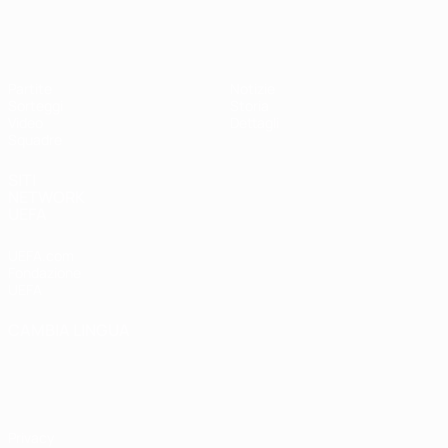
UEFA Under 17 Femminile
Partite
Notizie
Sorteggi
Storia
Video
Dettagli
Squadre
SITI
NETWORK
UEFA
UEFA.com
Fondazione
UEFA
CAMBIA LINGUA
Italiano
English
Français
Deutsch
Русский
Español
Italiano
Português
Privacy