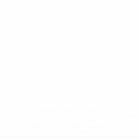
* Sospesa fino a nuovo avviso. <a
href='https://it.uefa.com/insideuefa/mediaservices/media
148df62d7eb6-64dbbd01b1cf-1000--fifa-uefa-
sospendono-nazionali-e-club-russi-da-tutte-le-
competi/'>Altre informazioni</a>