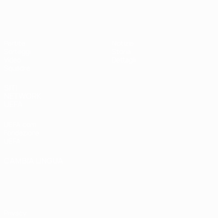
UEFA Under 17 Femminile
Partite
Notizie
Sorteggi
Storia
Video
Dettagli
Squadre
SITI
NETWORK
UEFA
UEFA.com
Fondazione
UEFA
CAMBIA LINGUA
Italiano
English
Français
Deutsch
Русский
Español
Italiano
Português
Privacy