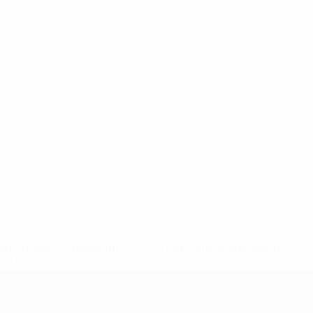
148df62d7eb6-64dbbd01b1cf-1000--fifa-uefa-sospendono-
</a>