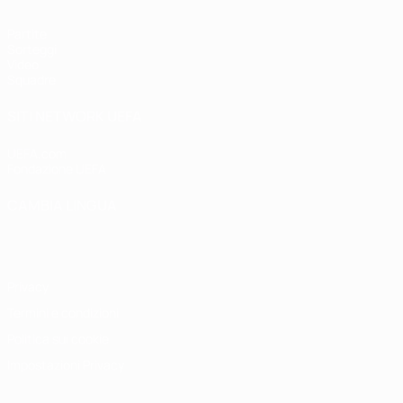
Partite
Sorteggi
Video
Squadre
SITI NETWORK UEFA
UEFA.com
Fondazione UEFA
CAMBIA LINGUA
Italiano
English
Français
Deutsch
Русский
Español
Italiano
P
Privacy
Termini e condizioni
Politica sui cookie
Impostazioni Privacy