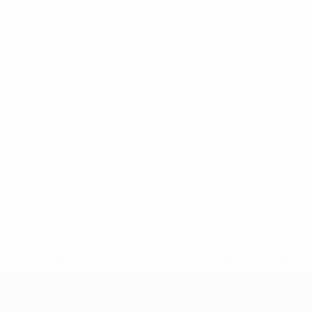
efa.com/insideuefa/mediaservices/mediareleases/news/0272-
ionali-e-club-russi-da-tutte-le-competi/'>Altre informazioni