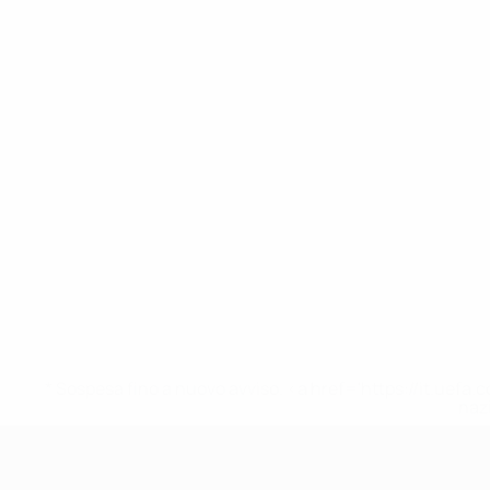
* Sospesa fino a nuovo avviso. <a href='https://it.u
naz
UEFA Under 17 Femminile