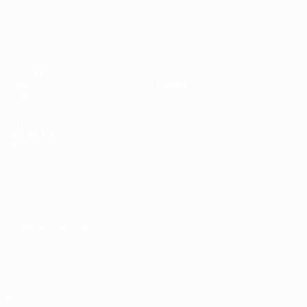
UEFA Under 17 Femminile
Partite
Notizie
Sorteggi
Storia
Video
Dettagli
Squadre
SITI
NETWORK
UEFA
UEFA.com
Fondazione
UEFA
CAMBIA LINGUA
Italiano
English
Français
Deutsch
Русский
Español
Italiano
Português
Privacy