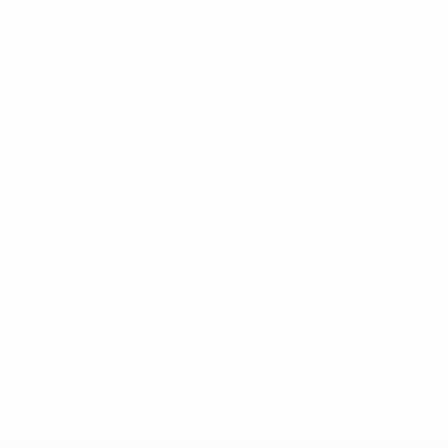
* Sospesa fino a nuovo avviso. <a
href='https://it.uefa.com/insideuefa/mediaservices/media
148df62d7eb6-64dbbd01b1cf-1000--fifa-uefa-
sospendono-nazionali-e-club-russi-da-tutte-le-
competi/'>Altre informazioni</a>