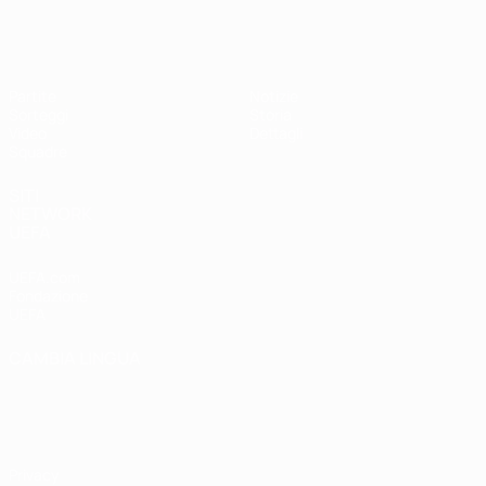
UEFA Under 17 Femminile
Partite
Notizie
Sorteggi
Storia
Video
Dettagli
Squadre
SITI
NETWORK
UEFA
UEFA.com
Fondazione
UEFA
CAMBIA LINGUA
Italiano
English
Français
Deutsch
Русский
Español
Italiano
Português
Privacy