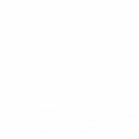
* Sospesa fino a nuovo avviso. <a
href='https://it.uefa.com/insideuefa/mediaservices/media
148df62d7eb6-64dbbd01b1cf-1000--fifa-uefa-
sospendono-nazionali-e-club-russi-da-tutte-le-
competi/'>Altre informazioni</a>