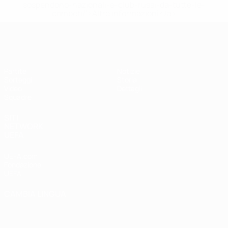
sospendono-nazionali-e-club-russi-da-tutte-le-
competi/'>Altre informazioni</a>
UEFA Under 17 Femminile
Partite
Notizie
Sorteggi
Storia
Video
Dettagli
Squadre
SITI
NETWORK
UEFA
UEFA.com
Fondazione
UEFA
CAMBIA LINGUA
Italiano
English
Français
Deutsch
Русский
Español
Italiano
Português