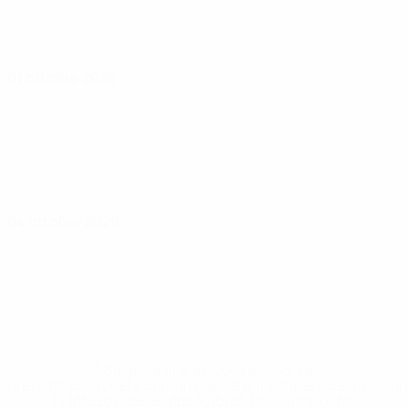
01 ottobre 2026
04 ottobre 2026
* Sospesa fino a nuovo avviso. <a
href='https://it.uefa.com/insideuefa/mediaservices/media
148df62d7eb6-64dbbd01b1cf-1000--fifa-uefa-