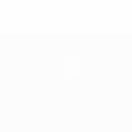
efa.com/insideuefa/mediaservices/mediareleases/news/0272-
ionali-e-club-russi-da-tutte-le-competi/'>Altre informazioni
Notizie
Storia
Dettagli
ortuguês