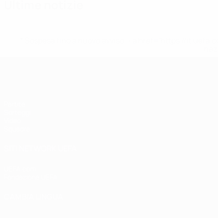
Ultime notizie
* Sospesa fino a nuovo avviso. <a href='https://it.u
naz
UEFA Under 17 Femminile
Partite
Sorteggi
Video
Squadre
SITI NETWORK UEFA
UEFA.com
Fondazione UEFA
CAMBIA LINGUA
Italiano
English
Français
Deutsch
Русский
Español
Italiano
P