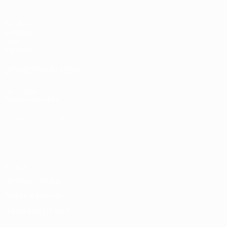
Partite
Sorteggi
Video
Squadre
SITI NETWORK UEFA
UEFA.com
Fondazione UEFA
CAMBIA LINGUA
Italiano
English
Français
Deutsch
Русский
Español
Italiano
P
Privacy
Termini e condizioni
Politica sui cookie
Impostazioni Privacy