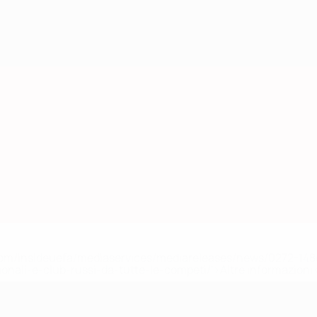
efa.com/insideuefa/mediaservices/mediareleases/news/0272-
ionali-e-club-russi-da-tutte-le-competi/'>Altre informazioni