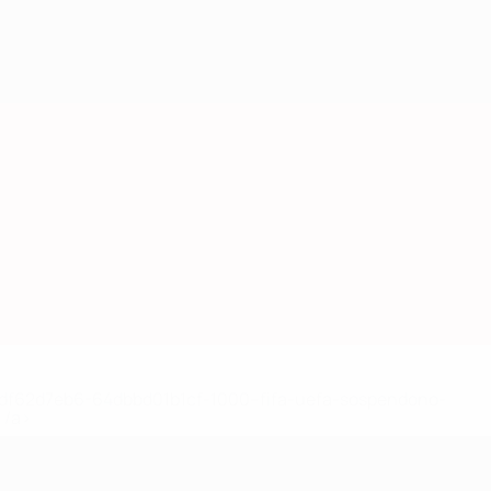
148df62d7eb6-64dbbd01b1cf-1000--fifa-uefa-sospendono-
</a>