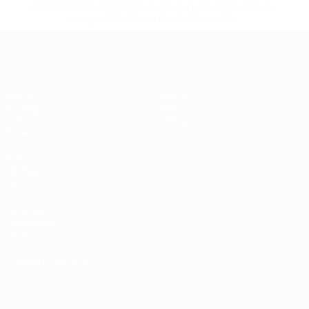
sospendono-nazionali-e-club-russi-da-tutte-le-
competi/'>Altre informazioni</a>
UEFA Under 17 Femminile
Partite
Notizie
Sorteggi
Storia
Video
Dettagli
Squadre
SITI
NETWORK
UEFA
UEFA.com
Fondazione
UEFA
CAMBIA LINGUA
Italiano
English
Français
Deutsch
Русский
Español
Italiano
Português