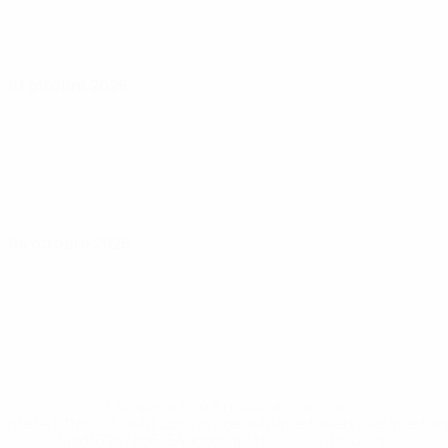
01 ottobre 2026
04 ottobre 2026
* Sospesa fino a nuovo avviso. <a
href='https://it.uefa.com/insideuefa/mediaservices/media
148df62d7eb6-64dbbd01b1cf-1000--fifa-uefa-