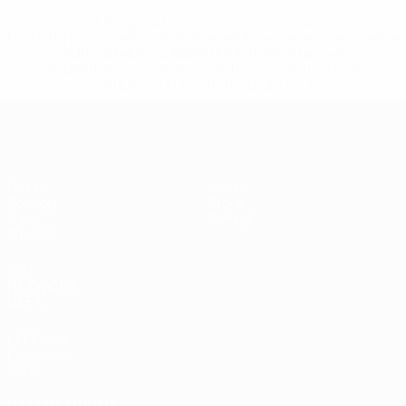
* Sospesa fino a nuovo avviso. <a
href='https://it.uefa.com/insideuefa/mediaservices/media
148df62d7eb6-64dbbd01b1cf-1000--fifa-uefa-
sospendono-nazionali-e-club-russi-da-tutte-le-
competi/'>Altre informazioni</a>
UEFA Under 17 Femminile
Partite
Notizie
Sorteggi
Storia
Video
Dettagli
Squadre
SITI
NETWORK
UEFA
UEFA.com
Fondazione
UEFA