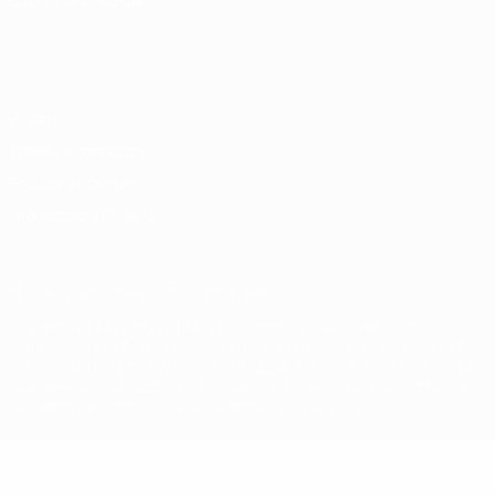
CAMBIA LINGUA
Italiano
English
Français
Deutsch
Русский
Español
Italiano
Português
Privacy
Termini e condizioni
Politica sui cookie
Impostazioni Privacy
© 1998-2026 UEFA. Tutti i diritti riservati
La parola UEFA, il logo UEFA e tutti i marchi che si riferiscono a
competizioni UEFA, sono marchi registrati e/o copyright della UEFA.
Tali marchi non possono essere utilizzati in nessun modo per scopi
commerciali. L'utilizzo di UEFA.com sta a significare l'accettazione
dei Termini e Condizioni e delle Norme sulla Privacy.