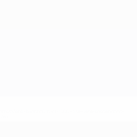
148df62d7eb6-64dbbd01b1cf-1000--fifa-uefa-sospendono-
</a>