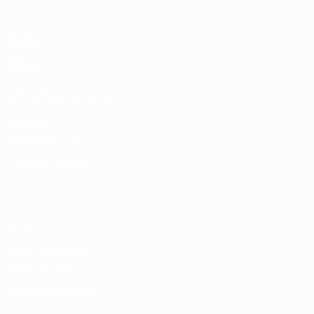
Partite
Sorteggi
Video
Squadre
SITI NETWORK UEFA
UEFA.com
Fondazione UEFA
CAMBIA LINGUA
Italiano
English
Français
Deutsch
Русский
Español
Italiano
P
Privacy
Termini e condizioni
Politica sui cookie
Impostazioni Privacy