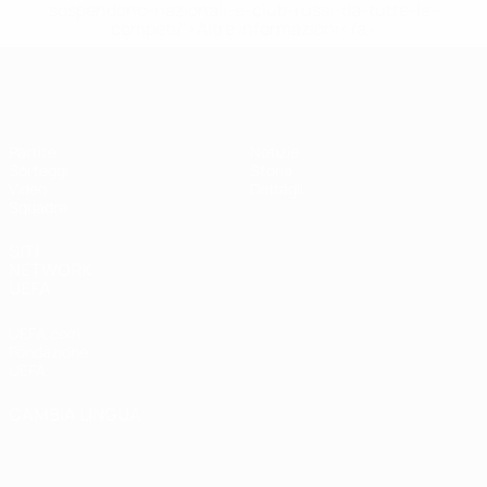
sospendono-nazionali-e-club-russi-da-tutte-le-
competi/'>Altre informazioni</a>
UEFA Under 17 Femminile
Partite
Notizie
Sorteggi
Storia
Video
Dettagli
Squadre
SITI
NETWORK
UEFA
UEFA.com
Fondazione
UEFA
CAMBIA LINGUA
Italiano
English
Français
Deutsch
Русский
Español
Italiano
Português