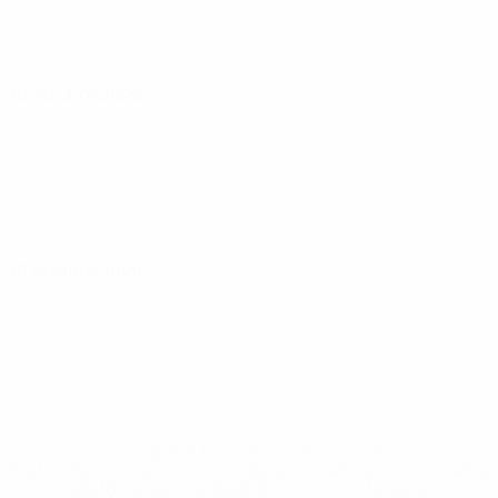
10 ottobre 2026
10 ottobre 2026
* Sospesa fino a nuovo avviso. <a
href='https://it.uefa.com/insideuefa/mediaservices/media
148df62d7eb6-64dbbd01b1cf-1000--fifa-uefa-