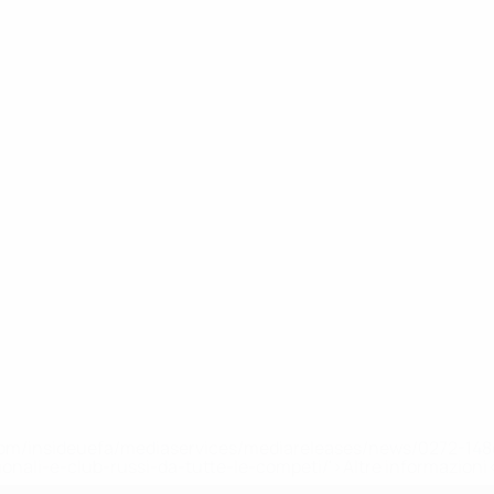
efa.com/insideuefa/mediaservices/mediareleases/news/0272-
ionali-e-club-russi-da-tutte-le-competi/'>Altre informazioni