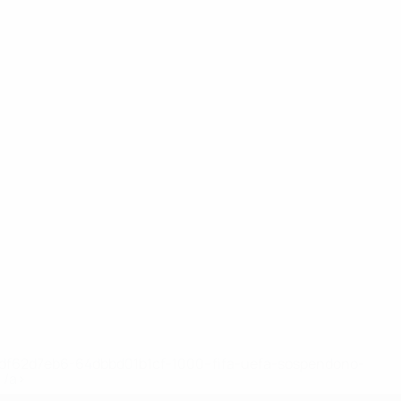
148df62d7eb6-64dbbd01b1cf-1000--fifa-uefa-sospendono-
</a>