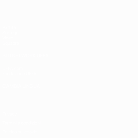
UEFA Under 17 Femminile
Partite
Sorteggi
Video
Squadre
SITI NETWORK UEFA
UEFA.com
Fondazione UEFA
CAMBIA LINGUA
Italiano
English
Français
Deutsch
Русский
Español
Italiano
P
Privacy
Termini e condizioni
Politica sui cookie