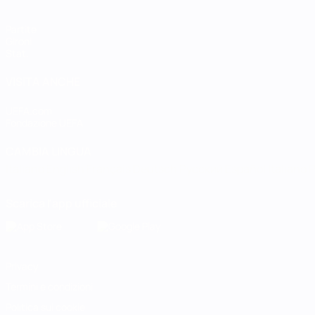
Partite
Gironi
Stat.
VISITA ANCHE
UEFA.com
Fondazione UEFA
CAMBIA LINGUA
Italiano
English
Français
Deutsch
Русский
Español
Italiano
P
Scarica l'app ufficiale
Privacy
Termini e condizioni
Politica sui cookie