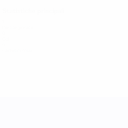
Statistiche principali
1
Partite giocate
0
Gol
0
Cartellini rossi
UEFA Women's Nations League