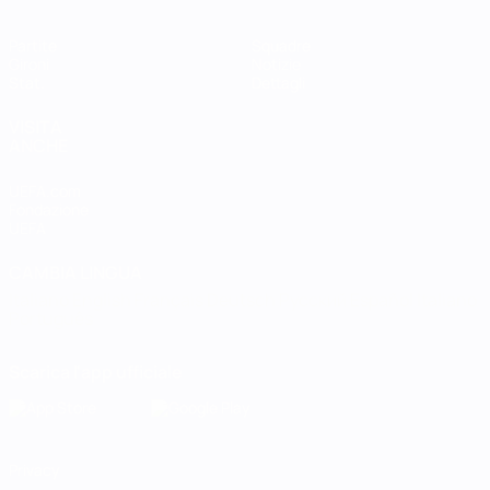
Partite
Squadre
Gironi
Notizie
Stat.
Dettagli
VISITA
ANCHE
UEFA.com
Fondazione
UEFA
CAMBIA LINGUA
Italiano
English
Français
Deutsch
Русский
Español
Italiano
Português
Scarica l'app ufficiale
Privacy