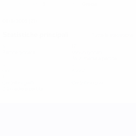
3
Grecia
NUMERO IN NAZIONALE
PAESE
DATA DI NASCITA
08/6/2005 (21)
Statistiche principali
Tutte le statistiche
4
171
Partite giocate
Minuti giocati
34,21 media a partita
0
0
Gol
Assist
1
0
Cartellini gialli
Cartellini rossi
0,2 media a partita
UEFA Women's Nations League