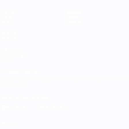
Partite
Squadre
Gironi
Notizie
Stat.
Dettagli
VISITA
ANCHE
UEFA.com
Fondazione
UEFA
CAMBIA LINGUA
Italiano
English
Français
Deutsch
Русский
Español
Italiano
Português
Scarica l'app ufficiale
Privacy