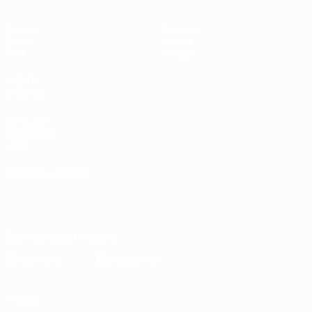
Partite
Squadre
Gironi
Notizie
Stat.
Dettagli
VISITA
ANCHE
UEFA.com
Fondazione
UEFA
CAMBIA LINGUA
Italiano
English
Français
Deutsch
Русский
Español
Italiano
Português
Scarica l'app ufficiale
Privacy