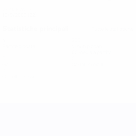
DATA DI NASCITA
19/9/2003 (22)
Statistiche principali
Tutte le statistiche
4
360
Partite giocate
Minuti giocati
60 media a partita
0
0
Gol
Cartellini gialli
0
Cartellini rossi
UEFA Women's Nations League