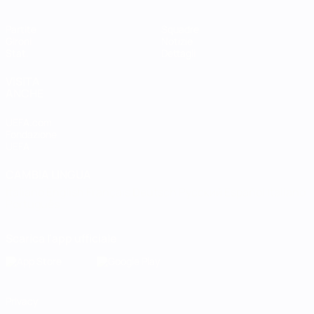
Partite
Squadre
Gironi
Notizie
Stat.
Dettagli
VISITA
ANCHE
UEFA.com
Fondazione
UEFA
CAMBIA LINGUA
Italiano
English
Français
Deutsch
Русский
Español
Italiano
Português
Scarica l'app ufficiale
Privacy