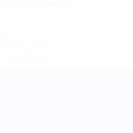
Statistiche principali
27
Gol
2,25 media a partita
9
Cartellini gialli
0,75 media a partita
Tutte le statistiche
UEFA Women's Nations League
Partite
Gironi
Stat.