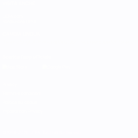
VISITA ANCHE
UEFA.com
Fondazione UEFA
CAMBIA LINGUA
Italiano
English
Français
Deutsch
Русский
Español
Italiano
P
Scarica l'app ufficiale
Privacy
Termini e condizioni
Politica sui cookie
Impostazioni Privacy
© 1998-2026 UEFA. Tutti i diritti riservati