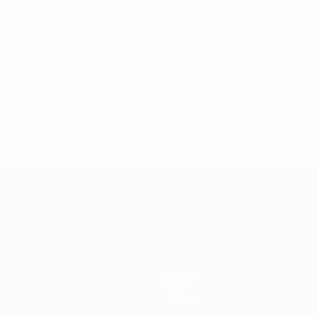
17
Gol subiti
1,42 media a partita
0
Cartellini rossi
Squadre
Notizie
Dettagli