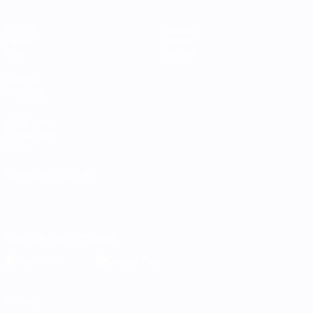
Partite
Squadre
Gironi
Notizie
Stat.
Dettagli
VISITA
ANCHE
UEFA.com
Fondazione
UEFA
CAMBIA LINGUA
Italiano
English
Français
Deutsch
Русский
Español
Italiano
Português
Scarica l'app ufficiale
Privacy