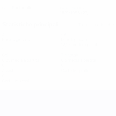
Portogallo
PAESE
DATA DI NASCITA
15/9/1998 (27)
Statistiche principali
Tutte le statistiche
3
49
Partite giocate
Minuti giocati
12,25 media a partita
1
2
Gol
Tiri totali
0,25 media a partita
0,5 media a partita
0
0
Assist
Cartellini gialli
0
Cartellini rossi
UEFA Women's Nations League