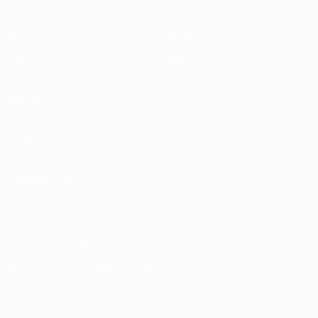
Partite
Squadre
Gironi
Notizie
Stat.
Dettagli
VISITA
ANCHE
UEFA.com
Fondazione
UEFA
CAMBIA LINGUA
Italiano
English
Français
Deutsch
Русский
Español
Italiano
Português
Scarica l'app ufficiale
Privacy