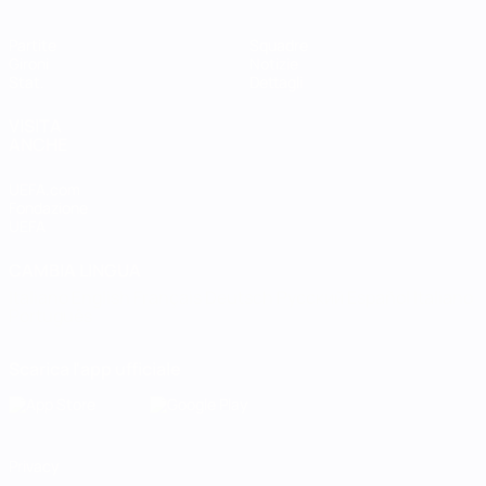
Partite
Squadre
Gironi
Notizie
Stat.
Dettagli
VISITA
ANCHE
UEFA.com
Fondazione
UEFA
CAMBIA LINGUA
Italiano
English
Français
Deutsch
Русский
Español
Italiano
Português
Scarica l'app ufficiale
Privacy