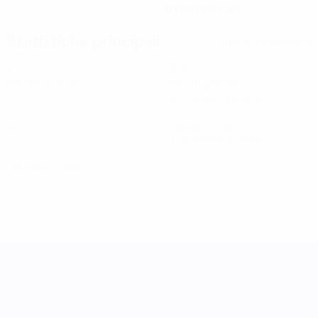
03/5/1999 (27)
Statistiche principali
Tutte le statistiche
4
360
Partite giocate
Minuti giocati
90 media a partita
0
1
Gol
Cartellini gialli
0,25 media a partita
0
Cartellini rossi
UEFA Women's Nations League