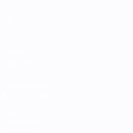
Partite
Gironi
Stat.
VISITA ANCHE
UEFA.com
Fondazione UEFA
CAMBIA LINGUA
Italiano
English
Français
Deutsch
Русский
Español
Italiano
P
Scarica l'app ufficiale
Privacy
Termini e condizioni
Politica sui cookie