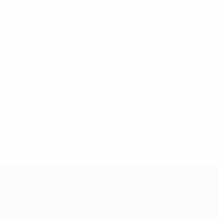
Partite giocate
0
Gol
0
Assist
0
Cartellini rossi
UEFA Women's Nations League