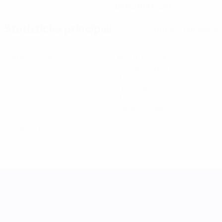
09/4/1997 (29)
Statistiche principali
Tutte le statistiche
3
100
Partite giocate
Minuti giocati
25 media a partita
0
0
Gol
Tiri totali
0
0
Assist
Cartellini gialli
0
Cartellini rossi
UEFA Women's Nations League