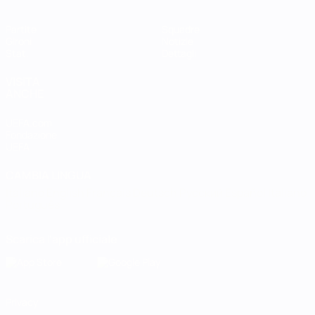
Partite
Squadre
Gironi
Notizie
Stat.
Dettagli
VISITA
ANCHE
UEFA.com
Fondazione
UEFA
CAMBIA LINGUA
Italiano
English
Français
Deutsch
Русский
Español
Italiano
Português
Scarica l'app ufficiale
Privacy