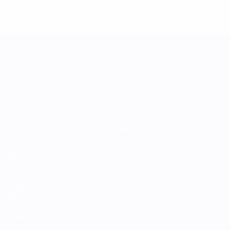
UEFA Women's Nations League
Partite
Squadre
Gironi
Notizie
Stat.
Dettagli
VISITA
ANCHE
UEFA.com
Fondazione
UEFA
CAMBIA LINGUA