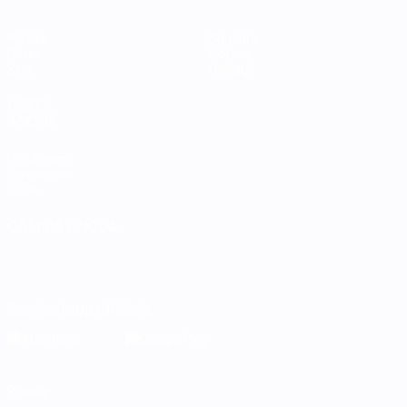
Partite
Squadre
Gironi
Notizie
Stat.
Dettagli
VISITA
ANCHE
UEFA.com
Fondazione
UEFA
CAMBIA LINGUA
Italiano
English
Français
Deutsch
Русский
Español
Italiano
Português
Scarica l'app ufficiale
Privacy