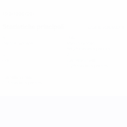
DATA DI NASCITA
13/9/1996 (29)
Statistiche principali
Tutte le statistiche
8
706
Partite giocate
Minuti giocati
88,25 media a partita
0
2
Gol
Cartellini gialli
0,25 media a partita
1
Cartellini rossi
0,13 media a partita
UEFA Women's Nations League