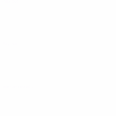
5
· Play-out
· Play-out
· Fase campionato