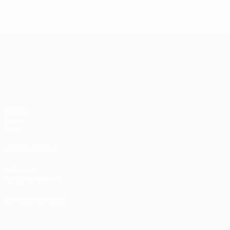
UEFA Women's Nations League
Partite
Gironi
Stat.
VISITA ANCHE
UEFA.com
Fondazione UEFA
CAMBIA LINGUA
Italiano
English
Français
Deutsch
Русский
Español
Italiano
P