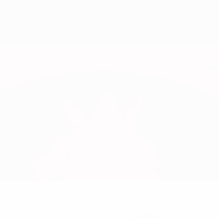
6
NUMERO NEL CLUB
Cechia
PAESE