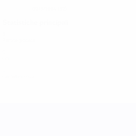
09/3/1994 (32)
DATA DI NASCITA
Statistiche principali
3
Partite giocate
0
Gol
0
Cartellini rossi
UEFA Women's Nations League