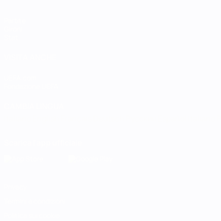
Partite
Gironi
Stat.
VISITA ANCHE
UEFA.com
Fondazione UEFA
CAMBIA LINGUA
Italiano
English
Français
Deutsch
Русский
Español
Italiano
P
Scarica l'app ufficiale
Privacy
Termini e condizioni
Politica sui cookie