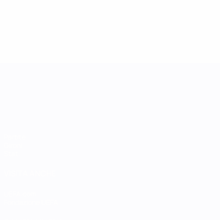
UEFA Women's Nations League
Partite
Gironi
Stat.
VISITA ANCHE
UEFA.com
Fondazione UEFA