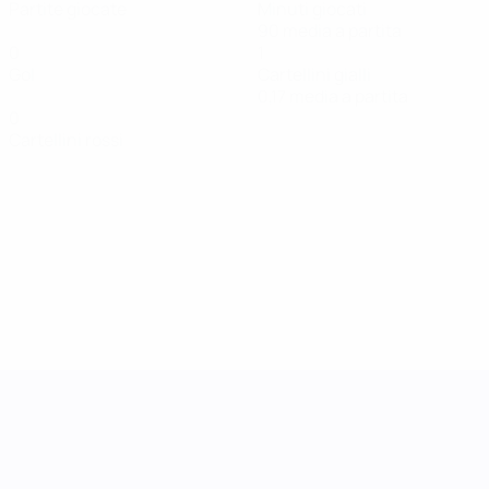
Partite giocate
Minuti giocati
90 media a partita
0
1
Gol
Cartellini gialli
0,17 media a partita
0
Cartellini rossi
UEFA Women's Nations League