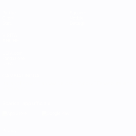
Partite
Squadre
Gironi
Notizie
Stat.
Dettagli
VISITA
ANCHE
UEFA.com
Fondazione
UEFA
CAMBIA LINGUA
Italiano
English
Français
Deutsch
Русский
Español
Italiano
Português
Scarica l'app ufficiale
Privacy