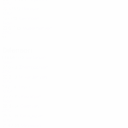
ARM
22
4
13
Babayan
12
ARM
19
-
-
Kevorkian
12
ARM
22
6
11
Musakhanyan
23
ARM
17
-
-
Difensori
Età
MG
G
Vartanian
2
ARM
23
6
-
Zhamgochian
3
ARM
30
2
-
M. Vardanyan
3
ARM
19
2
-
Taylor
4
ARM
29
7
-
Ghazaryan
5
ARM
26
8
-
Galstyan
14
ARM
25
4
-
Karagezian
15
ARM
21
8
3
Minissian
20