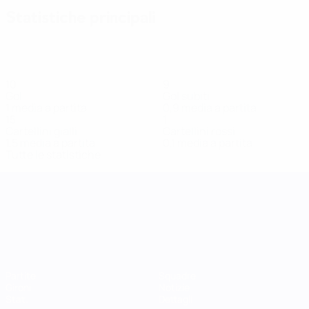
Statistiche principali
10
9
Gol
Gol subiti
1 media a partita
0,9 media a partita
15
1
Cartellini gialli
Cartellini rossi
1,5 media a partita
0,1 media a partita
Tutte le statistiche
UEFA Women's Nations League
Partite
Squadre
Gironi
Notizie
Stat.
Dettagli