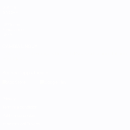
VISITA
ANCHE
UEFA.com
Fondazione
UEFA
CAMBIA LINGUA
Italiano
English
Français
Deutsch
Русский
Español
Italiano
Português
Scarica l'app ufficiale
Privacy
Termini e condizioni
Politica sui cookie
Impostazioni Privacy