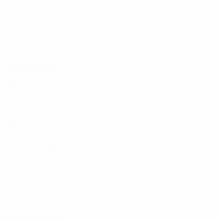
NOR
30
12
14
Panengstuen
12
NOR
23
-
-
Mikalsen
23
NOR
30
-
-
Difensori
Età
MG
G
Bratberg Lund
2
NOR
28
5
-
Woldvik
3
NOR
27
6
-
T. Hansen
4
NOR
29
8
-
Bergsvand
5
NOR
32
10
-
Mjelde
5
NOR
36
1
-
Norheim
6
NOR
27
-
-
Østenstad
6
NOR
25
3
-
Bjelde
13
NOR
26
8
1
Harviken
16