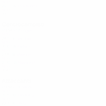
NOR
24
11
-
Thorisdottir
16
NOR
33
-
-
Centrocampisti
Età
MG
G
Engen
7
NOR
28
11
-
Bøe Risa
8
NOR
31
10
1
Kielland
15
NOR
23
8
-
Maanum
18
NOR
27
10
-
Naalsund
21
NOR
31
8
1
Attaccanti
Età
MG
G
Sævik
9
NOR
30
6
1
Tandberg
10
NOR
22
3
-
Haug
10