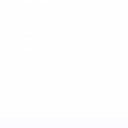
NOR
27
1
-
Graham Hansen
10
NOR
31
9
3
Reiten
11
NOR
32
10
-
Hegerberg
14
NOR
31
8
3
Jøsendal
17
NOR
25
-
-
Dønnum
17
NOR
24
3
-
Terland
19
NOR
25
9
1
Gaupset
20
NOR
21
9
1
Jensen
22
NOR
30
7
1
Tecnico
Gemma Grainger
ENG
UEFA Women's Nations League