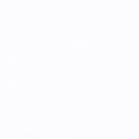
Partite
Squadre
Gironi
Notizie
Stat.
Dettagli
VISITA
ANCHE
UEFA.com
Fondazione
UEFA
CAMBIA LINGUA
Italiano
English
Français
Deutsch
Русский
Español
Italiano
Português
Scarica l'app ufficiale