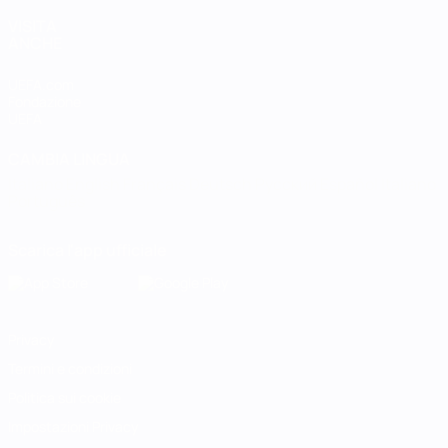
VISITA
ANCHE
UEFA.com
Fondazione
UEFA
CAMBIA LINGUA
Italiano
English
Français
Deutsch
Русский
Español
Italiano
Português
Scarica l'app ufficiale
Privacy
Termini e condizioni
Politica sui cookie
Impostazioni Privacy