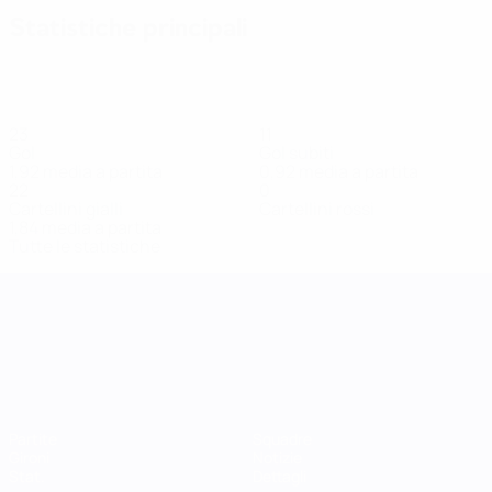
Statistiche principali
23
11
Gol
Gol subiti
1,92 media a partita
0,92 media a partita
22
0
Cartellini gialli
Cartellini rossi
1,84 media a partita
Tutte le statistiche
UEFA Women's Nations League
Partite
Squadre
Gironi
Notizie
Stat.
Dettagli