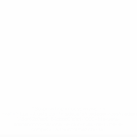
* Sospesa fino a nuovo avviso. <a
href='https://it.uefa.com/insideuefa/mediaservices/media
148df62d7eb6-64dbbd01b1cf-1000--fifa-uefa-
sospendono-nazionali-e-club-russi-da-tutte-le-
competi/'>Altre informazioni</a>