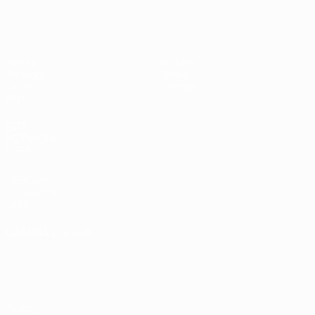
UEFA Women's Futsal EURO
Partite
Notizie
Sorteggi
Storia
Gironi
Dettagli
Stat.
SITI
NETWORK
UEFA
UEFA.com
Fondazione
UEFA
CAMBIA LINGUA
Italiano
English
Français
Deutsch
Русский
Español
Italiano
Português
Privacy