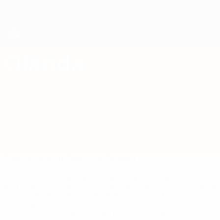
Passa
al
contenuto
principale
UEFA Women's Futsal EURO
Olanda
Olanda UEFA Women's Futsal EURO 2027
Sommario
Partite
Statistiche
Squadra
* Sospesa fino a nuovo avviso. <a
href='https://it.uefa.com/insideuefa/mediaservices/media
148df62d7eb6-64dbbd01b1cf-1000--fifa-uefa-
sospendono-nazionali-e-club-russi-da-tutte-le-
competi/'>Altre informazioni</a>