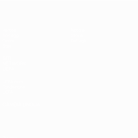
UEFA Women's Futsal EURO
Partite
Notizie
Sorteggi
Storia
Gironi
Dettagli
Stat.
SITI
NETWORK
UEFA
UEFA.com
Fondazione
UEFA
CAMBIA LINGUA
Italiano
English
Français
Deutsch
Русский
Español
Italiano
Português
Privacy