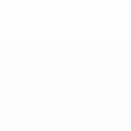
Qualificazioni Europee Femminili
Partite
Stat.
Sorteggi
Squadre
Gironi
Notizie
Video
Dettagli
VISITA
ANCHE
UEFA.com
Fondazione
UEFA