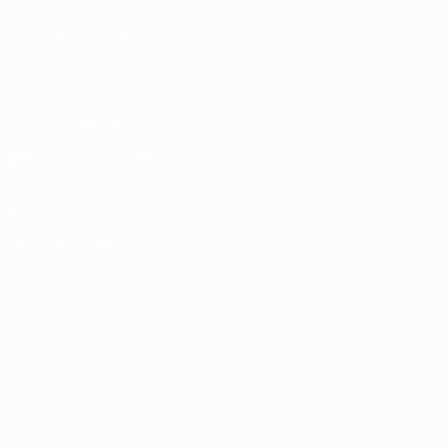
CAMBIA LINGUA
Italiano
English
Français
Deutsch
Русский
Español
Italiano
Português
Scarica l'app ufficiale
Privacy
Termini e condizioni
Politica sui cookie
Impostazioni Privacy
© 1998-2026 UEFA. Tutti i diritti riservati
La parola UEFA, il logo UEFA e tutti i marchi che si riferiscono a
competizioni UEFA, sono marchi registrati e/o copyright della UEFA.
Tali marchi non possono essere utilizzati in nessun modo per scopi