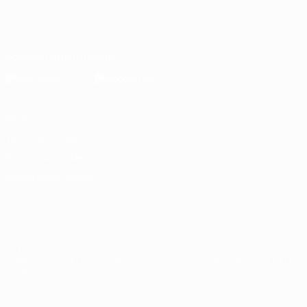
Italiano
English
Français
Deutsch
Русский
Español
Italiano
Português
Scarica l'app ufficiale
Privacy
Termini e condizioni
Politica sui cookie
Impostazioni Privacy
© 1998-2026 UEFA. Tutti i diritti riservati
La parola UEFA, il logo UEFA e tutti i marchi che si riferiscono a
competizioni UEFA, sono marchi registrati e/o copyright della UEFA.
Tali marchi non possono essere utilizzati in nessun modo per scopi
commerciali. L'utilizzo di UEFA.com sta a significare l'accettazione
dei Termini e Condizioni e delle Norme sulla Privacy.