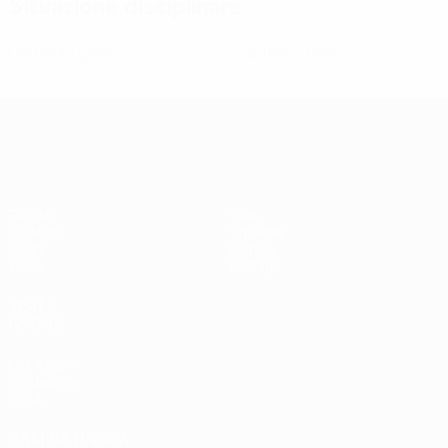
Situazione disciplinare
0
0
Cartellini gialli
Cartellini rossi
Qualificazioni Europee Femminili
Partite
Stat.
Sorteggi
Squadre
Gironi
Notizie
Video
Dettagli
VISITA
ANCHE
UEFA.com
Fondazione
UEFA
CAMBIA LINGUA