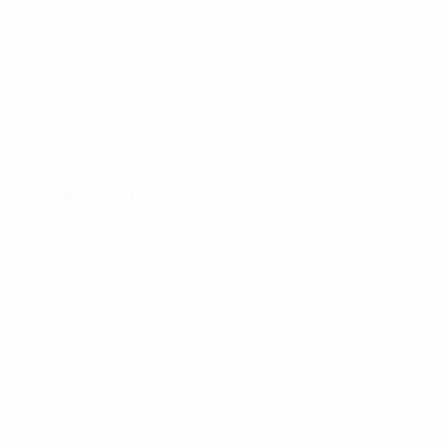
Partite giocate
Minuti giocati
0
0
Gol
Cartellini gialli
0
Cartellini rossi
Fase difensiva
Distribuzione
Attacchi