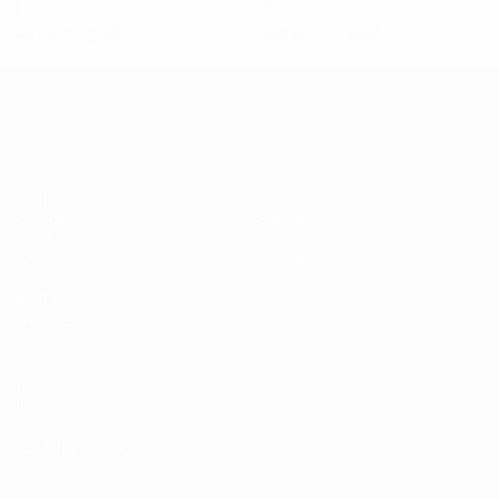
0
0
Cartellini gialli
Cartellini rossi
Qualificazioni Europee Femminili
Partite
Stat.
Sorteggi
Squadre
Gironi
Notizie
Video
Dettagli
VISITA
ANCHE
UEFA.com
Fondazione
UEFA
CAMBIA LINGUA
Italiano
English
Français
Deutsch
Русский
Español
Italiano
Português