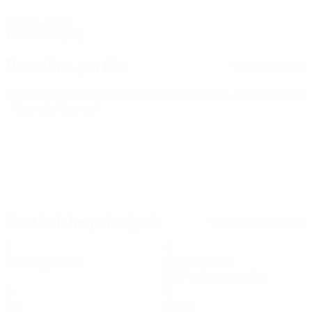
DATA DI NASCITA
15/8/2006 (19)
Prossima partita
Tutte le partite
Qualificazioni Europee Femminili ai Mondiali
ven 9 ott 2026
· Play-offs Round 1
Statistiche principali
Tutte le statistiche
2
4
Partite giocate
Minuti giocati
0,67 media a partita
0
0
Gol
Assist