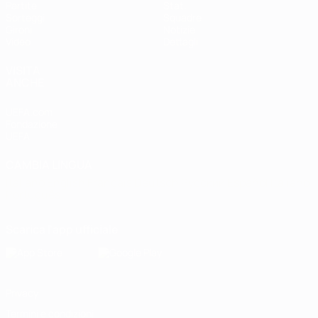
Partite
Stat.
Sorteggi
Squadre
Gironi
Notizie
Video
Dettagli
VISITA
ANCHE
UEFA.com
Fondazione
UEFA
CAMBIA LINGUA
Italiano
English
Français
Deutsch
Русский
Español
Italiano
Português
Scarica l'app ufficiale
Privacy
Termini e condizioni