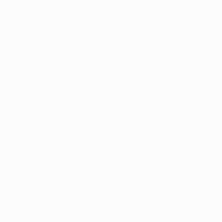
Partite
Sorteggi
Gironi
Video
VISITA ANCHE
UEFA.com
Fondazione UEFA
CAMBIA LINGUA
Italiano
English
Français
Deutsch
Русский
Español
Italiano
P
Scarica l'app ufficiale
Privacy
Termini e condizioni
Politica sui cookie