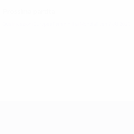
Prossima partita
Qualificazioni Europee Femminili ai Mondiali
ven 9 ott 2026
·
Qualificazioni Europee Femminili