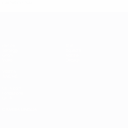
Cartellini rossi
Qualificazioni Europee Femminili
Partite
Stat.
Sorteggi
Squadre
Gironi
Notizie
Video
Dettagli
VISITA
ANCHE
UEFA.com
Fondazione
UEFA
CAMBIA LINGUA
Italiano
English
Français
Deutsch
Русский
Español
Italiano
Português