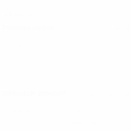
DATA DI NASCITA
15/3/2004 (22)
Prossima partita
Tutte le partite
Qualificazioni Europee Femminili ai Mondiali
ven 9 ott 2026
· Play-offs Round 1
Statistiche principali
Tutte le statistiche
1
89
Partite giocate
Minuti giocati
0
0
Gol
Cartellini gialli
0