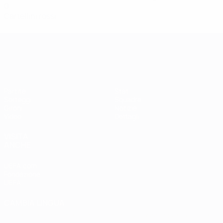
0
Cartellini rossi
Qualificazioni Europee Femminili
Partite
Stat.
Sorteggi
Squadre
Gironi
Notizie
Video
Dettagli
VISITA
ANCHE
UEFA.com
Fondazione
UEFA
CAMBIA LINGUA
Italiano
English
Français
Deutsch
Русский
Español
Italiano