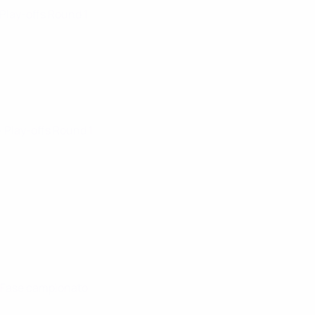
 Play-offs Round 1
· Play-offs Round 1
· Fase campionato