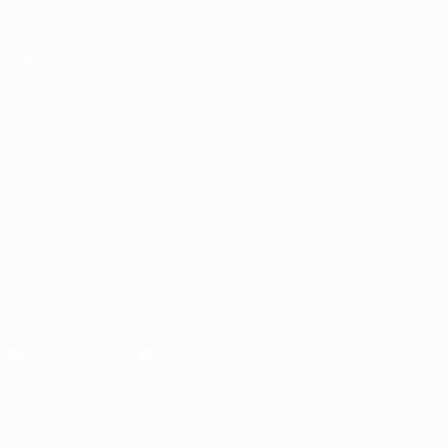
Partite
Stat.
Sorteggi
Squadre
Gironi
Notizie
Video
Dettagli
VISITA
ANCHE
UEFA.com
Fondazione
UEFA
CAMBIA LINGUA
Italiano
English
Français
Deutsch
Русский
Español
Italiano
Português
Scarica l'app ufficiale
Privacy
Termini e condizioni