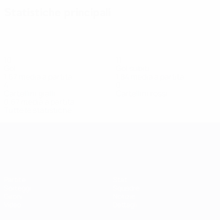
Statistiche principali
10
11
Gol
Gol subiti
1,67 media a partita
1,84 media a partita
4
0
Cartellini gialli
Cartellini rossi
0,67 media a partita
Tutte le statistiche
Qualificazioni Europee Femminili
Partite
Stat.
Sorteggi
Squadre
Gironi
Notizie
Video
Dettagli