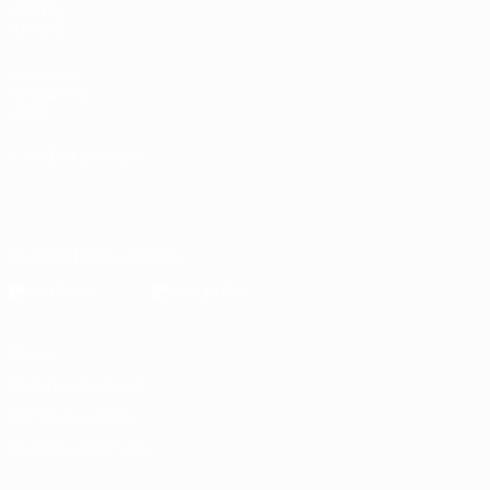
VISITA
ANCHE
UEFA.com
Fondazione
UEFA
CAMBIA LINGUA
Italiano
English
Français
Deutsch
Русский
Español
Italiano
Português
Scarica l'app ufficiale
Privacy
Termini e condizioni
Politica sui cookie
Impostazioni Privacy